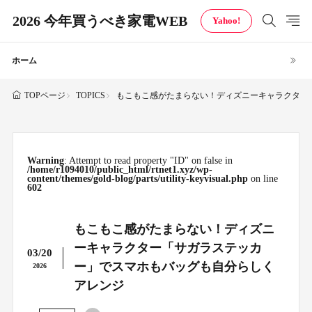
2026 今年買うべき家電WEB
Yahoo!
ホーム
TOPICS
もこもこ感がたまらない！ディズニーキャラクター
TOPページ
Warning
: Attempt to read property "ID" on false in
/home/r1094010/public_html/rtnet1.xyz/wp-
content/themes/gold-blog/parts/utility-keyvisual.php
on line
602
もこもこ感がたまらない！ディズニ
ーキャラクター「サガラステッカ
03/20
ー」でスマホもバッグも自分らしく
2026
アレンジ