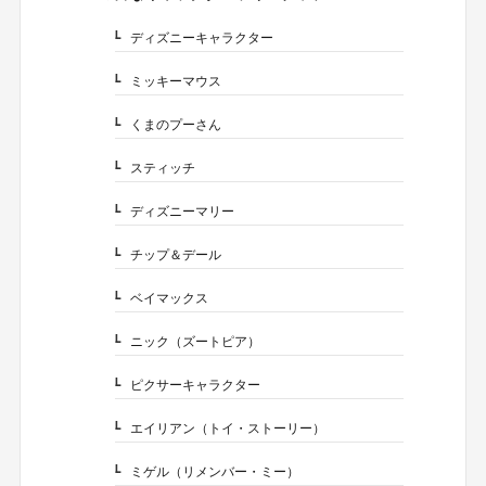
2.
ディズニーキャラクター
2-1.
ミッキーマウス
2-1-1.
くまのプーさん
2-1-2.
スティッチ
2-1-3.
ディズニーマリー
2-1-4.
チップ＆デール
2-1-5.
ベイマックス
2-1-6.
ニック（ズートピア）
2-1-7.
ピクサーキャラクター
2-2.
エイリアン（トイ・ストーリー）
2-2-1.
ミゲル（リメンバー・ミー）
2-2-2.