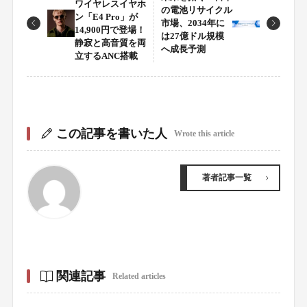
ワイヤレスイヤホ
の電池リサイクル
ン「E4 Pro」が
市場、2034年に
14,900円で登場！
は27億ドル規模
静寂と高音質を両
へ成長予測
立するANC搭載
この記事を書いた人
Wrote this article
著者記事一覧
関連記事
Related articles