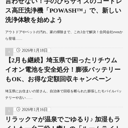
言わせない！手のひらサイズのコードレ
ス高圧洗浄機「POWASH™」で、新しい
洗浄体験を始めよう
アウトドアやペットの汚れ、家の掃除まで、これ1台で解決！合同会社evenか
ら登場……
2026年1月18日
【2月も継続】埼玉県で困ったリチウム
イオン電池を安全処分！膨張バッテリー
もOK、お得な定額回収キャンペーン
埼玉県にお住まいの皆さん、自治体で回収を断られた膨張したモバイルバッ
テリーや古い……
2026年1月16日
リラックマが温泉でごゆるり♪ 加湿もラ