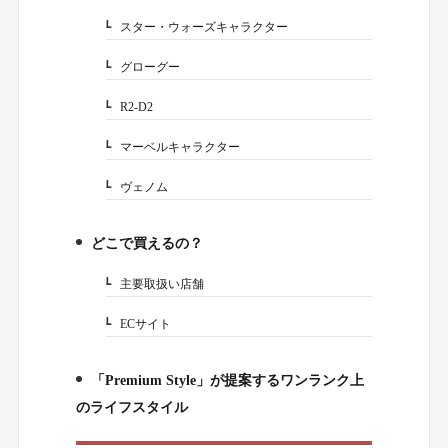
スター・ウォーズキャラクター
2-3.
グローグー
2-3-1.
R2-D2
2-3-2.
マーベルキャラクター
2-4.
ヴェノム
2-4-1.
どこで買えるの？
3.
主要取扱い店舗
3-1.
ECサイト
3-2.
「Premium Style」が提案するワンランク上
4.
のライフスタイル