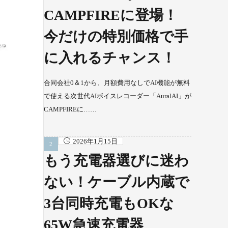
CAMPFIREに登場！
今だけの特別価格で手
に入れるチャンス！
合同会社0＆1から、月額費用なしでAI機能が無料
で使える次世代AIボイスレコーダー「AuralAI」が
CAMPFIREに……
2026年1月15日
もう充電器選びに迷わ
ない！ケーブル内蔵で
3台同時充電もOKな
65W急速充電器