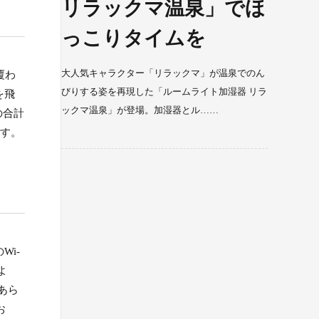
リラックマ温泉」でほ
っこりタイムを
大人気キャラクター「リラックマ」が温泉でのん
覆わ
びりする姿を再現した「ルームライト加湿器 リラ
を飛
ックマ温泉」が登場。加湿器とル……
の合計
ます。
Wi-
よ
あら
お