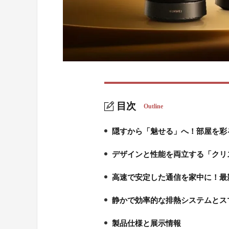
目次
Outline
隠すから「魅せる」へ！部屋を彩
1.
デザインと性能を両立する「クリ
2.
高速で安定した通信を家中に！最新Wi
3.
静かで効率的な排熱システムとス
4.
製品仕様と展示情報