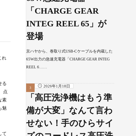
「CHARGE GEAR
INTEG REEL 65」が
登場
京ハヤから、巻取り式USB-Cケーブルを内蔵した
これ
65W出力の急速充電器「CHARGE GEAR INTEG
REEL 6……
せる
2026年1月18日
、点
「高圧洗浄機はもう準
な素
も魅
備が大変」なんて言わ
せない！手のひらサイ
して
ズのコードレス高圧洗