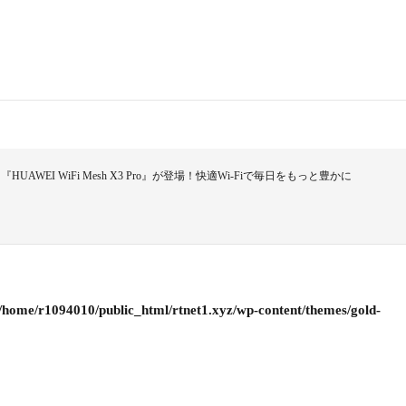
WEI WiFi Mesh X3 Pro』が登場！快適Wi-Fiで毎日をもっと豊かに
/home/r1094010/public_html/rtnet1.xyz/wp-content/themes/gold-