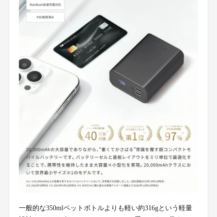
一般的な350mlペットボトルよりも軽い約316gという軽量