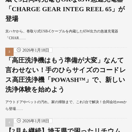
「CHARGE GEAR INTEG REEL 65」が
登場
京ハヤから、巻取り式USB-Cケーブルを内蔵した65W出力の急速充電器
「CHAR……
2026年1月18日
「高圧洗浄機はもう準備が大変」なんて
言わせない！手のひらサイズのコードレ
ス高圧洗浄機「POWASH™」で、新しい
洗浄体験を始めよう
アウトドアやペットの汚れ、家の掃除まで、これ1台で解決！合同会社evenか
ら登場……
2026年1月18日
【2月も継続】埼玉県で困ったリチウム