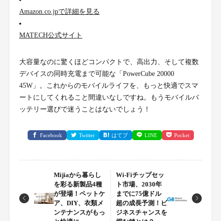
Amazon.co.jpで詳細を見る
MATECH公式サイト
大容量なのに驚くほどコンパクトで、高出力、そして複数
デバイスの同時充電まで可能な「PowerCube 20000
45W」。これからのモバイルライフを、もっと快適でスマ
ートにしてくれること間違いなしですね。もうモバイルバ
ッテリー選びで迷うことはないでしょう！
Facebook
Twitter
はてブ
LINE
Pocket
Mijiaから暮らし
Wi-Fiチップセッ
を彩る新製品4種
ト市場、2030年
が登場！ペットケ
までに75億ドル
ア、DIY、衣類メ
超の成長予測！ビ
ンテナンスがもっ
ジネスチャンスを