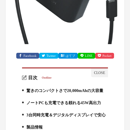
Facebook
Twitter
はてブ
LINE
Pocket
目次
Outline
驚きのコンパクトさで20,000mAhの大容量
1.
ノートPCも充電できる頼れる45W高出力
2.
3台同時充電＆デジタルディスプレイで安心
3.
製品情報
4.