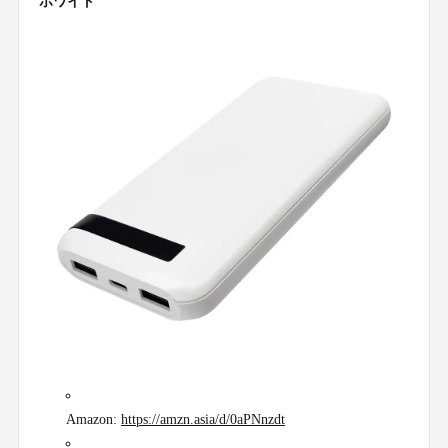
ホワイト
Amazon:
https://amzn.asia/d/0aPNnzdt