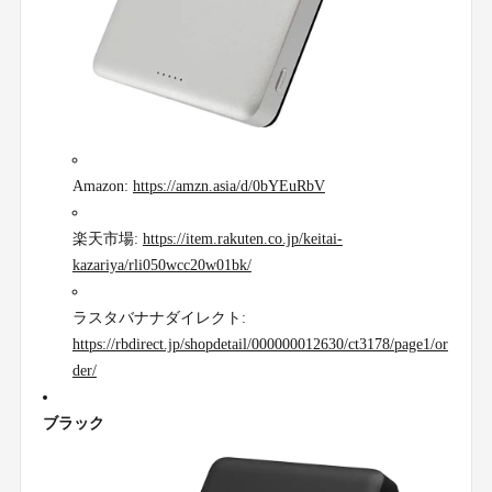
Amazon:
https://amzn.asia/d/0bYEuRbV
楽天市場:
https://item.rakuten.co.jp/keitai-
kazariya/rli050wcc20w01bk/
ラスタバナナダイレクト:
https://rbdirect.jp/shopdetail/000000012630/ct3178/page1/or
der/
ブラック