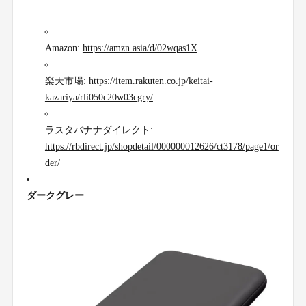
Amazon:
https://amzn.asia/d/02wqas1X
楽天市場:
https://item.rakuten.co.jp/keitai-
kazariya/rli050c20w03cgry/
ラスタバナナダイレクト:
https://rbdirect.jp/shopdetail/000000012626/ct3178/page1/or
der/
ダークグレー