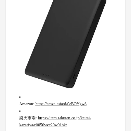
Amazon:
https://amzn.asia/d/0eBOYgw8
楽天市場:
https://item.rakuten.co.jp/keitai-
kazariya/rli050wcc20w01bk/