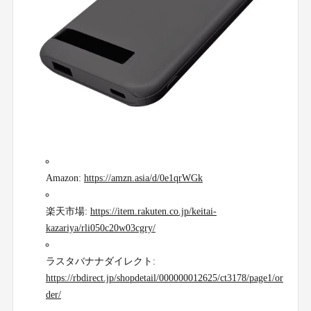
Amazon:
https://amzn.asia/d/0e1qrWGk
楽天市場:
https://item.rakuten.co.jp/keitai-
kazariya/rli050c20w03cgry/
ラスタバナナダイレクト:
https://rbdirect.jp/shopdetail/000000012625/ct3178/page1/or
der/