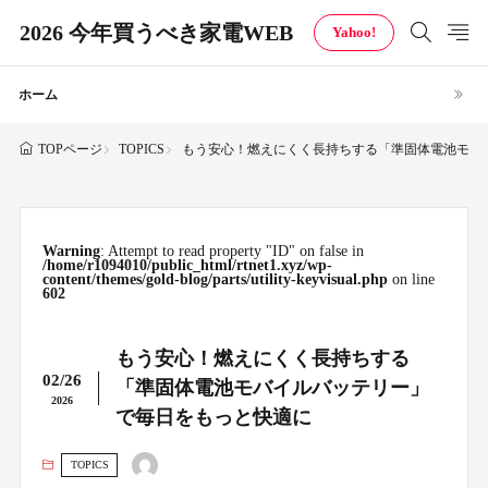
2026 今年買うべき家電WEB
Yahoo!
ホーム
TOPICS
もう安心！燃えにくく長持ちする「準固体電池モバ
TOPページ
Warning
: Attempt to read property "ID" on false in
/home/r1094010/public_html/rtnet1.xyz/wp-
content/themes/gold-blog/parts/utility-keyvisual.php
on line
602
もう安心！燃えにくく長持ちする
02/26
「準固体電池モバイルバッテリー」
2026
で毎日をもっと快適に
TOPICS