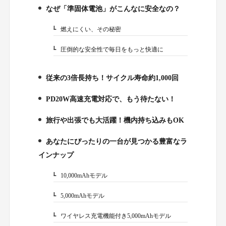
なぜ「準固体電池」がこんなに安全なの？
2.
燃えにくい、その秘密
2-1.
圧倒的な安全性で毎日をもっと快適に
2-2.
従来の3倍長持ち！サイクル寿命約1,000回
3.
PD20W高速充電対応で、もう待たない！
4.
旅行や出張でも大活躍！機内持ち込みもOK
5.
あなたにぴったりの一台が見つかる豊富なラ
6.
インナップ
10,000mAhモデル
6-1.
5,000mAhモデル
6-2.
ワイヤレス充電機能付き5,000mAhモデル
6-3.