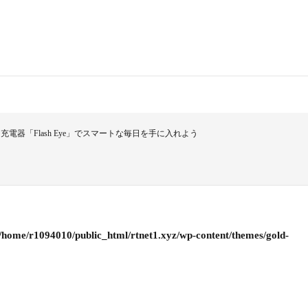
電器「Flash Eye」でスマートな毎日を手に入れよう
/home/r1094010/public_html/rtnet1.xyz/wp-content/themes/gold-