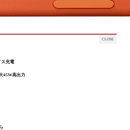
イス充電
45W高出力
ら