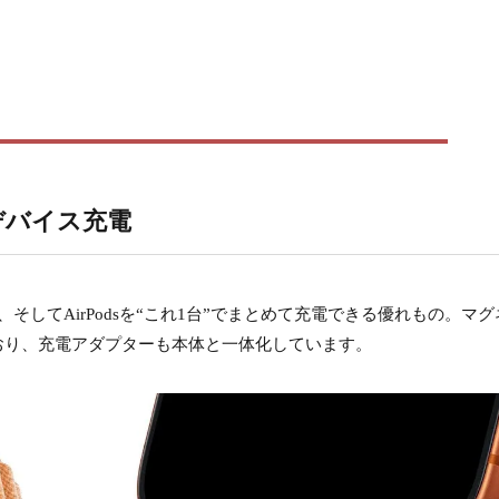
デバイス充電
atch、そしてAirPodsを“これ1台”でまとめて充電できる優れもの。マ
ており、充電アダプターも本体と一体化しています。