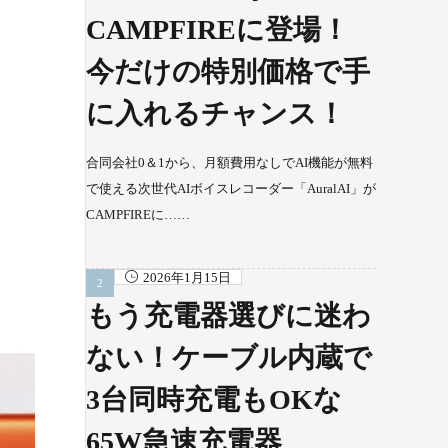
CAMPFIREに登場！
今だけの特別価格で手
に入れるチャンス！
合同会社0＆1から、月額費用なしでAI機能が無料
で使える次世代AIボイスレコーダー「AuralAI」が
CAMPFIREに……
2026年1月15日
もう充電器選びに迷わ
ない！ケーブル内蔵で
3台同時充電もOKな
65W急速充電器