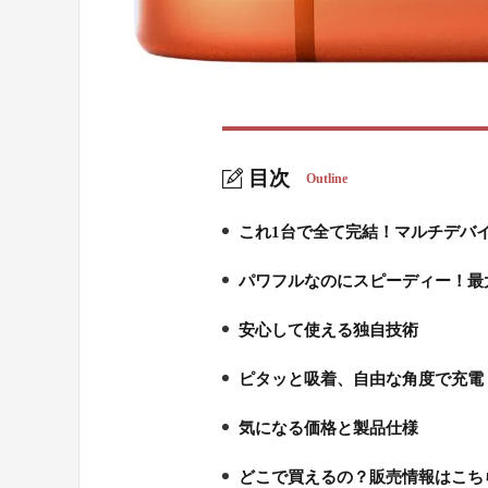
目次
Outline
これ1台で全て完結！マルチデバ
1.
パワフルなのにスピーディー！最大
2.
安心して使える独自技術
3.
ピタッと吸着、自由な角度で充電
4.
気になる価格と製品仕様
5.
どこで買えるの？販売情報はこち