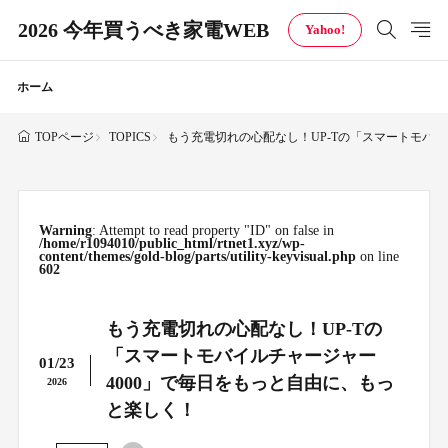
2026 今年買うべき家電WEB
Yahoo!
ホーム
TOPICS
もう充電切れの心配なし！UP-Tの「スマートモバイ
TOPページ
Warning
: Attempt to read property "ID" on false in
/home/r1094010/public_html/rtnet1.xyz/wp-
content/themes/gold-blog/parts/utility-keyvisual.php
on line
602
もう充電切れの心配なし！UP-Tの
「スマートモバイルチャージャー
01/23
4000」で毎日をもっと自由に、もっ
2026
と楽しく！