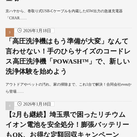
京ハヤから、巻取り式USB-Cケーブルを内蔵した65W出力の急速充電器
「CHAR……
2026年1月18日
「高圧洗浄機はもう準備が大変」なんて
言わせない！手のひらサイズのコードレ
ス高圧洗浄機「POWASH™」で、新しい
洗浄体験を始めよう
アウトドアやペットの汚れ、家の掃除まで、これ1台で解決！合同会社evenか
ら登場……
2026年1月18日
【2月も継続】埼玉県で困ったリチウム
イオン電池を安全処分！膨張バッテリー
もOK、お得な定額回収キャンペーン