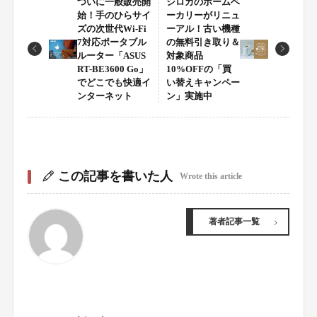
ついに一般販売開
シロカのホームベ
始！手のひらサイ
ーカリーがリニュ
ズの次世代Wi-Fi
ーアル！古い機種
7対応ポータブル
の無料引き取り＆
ルーター「ASUS
対象商品
RT-BE3600 Go」
10%OFFの「買
でどこでも快適イ
い替えキャンペー
ンターネット
ン」実施中
この記事を書いた人
Wrote this article
著者記事一覧