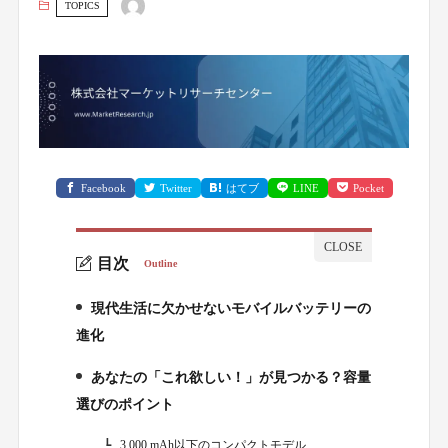
TOPICS
Facebook
Twitter
はてブ
LINE
Pocket
目次
Outline
現代生活に欠かせないモバイルバッテリーの
1.
進化
あなたの「これ欲しい！」が見つかる？容量
2.
選びのポイント
3,000 mAh以下のコンパクトモデル
2-1.