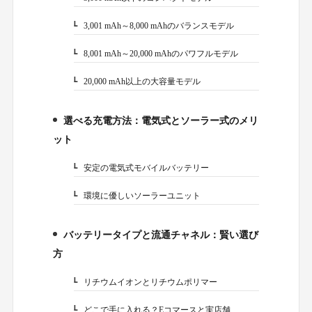
3,001 mAh～8,000 mAhのバランスモデル
2-2.
8,001 mAh～20,000 mAhのパワフルモデル
2-3.
20,000 mAh以上の大容量モデル
2-4.
選べる充電方法：電気式とソーラー式のメリ
3.
ット
安定の電気式モバイルバッテリー
3-1.
環境に優しいソーラーユニット
3-2.
バッテリータイプと流通チャネル：賢い選び
4.
方
リチウムイオンとリチウムポリマー
4-1.
どこで手に入れる？Eコマースと実店舗
4-2.