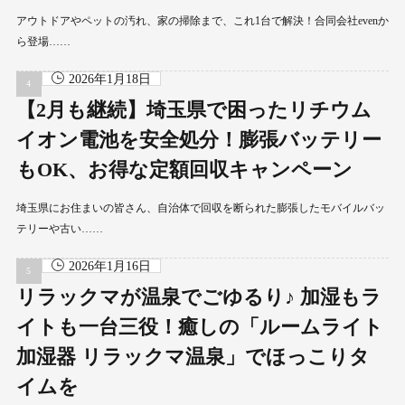
アウトドアやペットの汚れ、家の掃除まで、これ1台で解決！合同会社evenか
ら登場……
2026年1月18日
【2月も継続】埼玉県で困ったリチウム
イオン電池を安全処分！膨張バッテリー
もOK、お得な定額回収キャンペーン
埼玉県にお住まいの皆さん、自治体で回収を断られた膨張したモバイルバッ
テリーや古い……
2026年1月16日
リラックマが温泉でごゆるり♪ 加湿もラ
イトも一台三役！癒しの「ルームライト
加湿器 リラックマ温泉」でほっこりタ
イムを