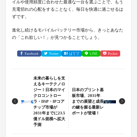
イルや使用頻度に合わせた最適な一台を選ぶことで、もう
充電切れの心配をすることなく、毎日を快適に過ごせるは
ずです。
進化し続けるモバイルバッテリー市場から、きっとあなた
の「これ欲しい！」が見つかることでしょう。
Facebook
Twitter
はてブ
LINE
Pocket
未来の暮らしを支
えるキーテクノロ
ジー！日本のマイ
日本のプリント基
クロコントロー
板市場、2031年
ラ・DSP・IPコア
までの展望と成長
チップ市場が
の鍵を握る最新レ
2031年までに23.5
ポートが登場！
億ドル規模へ拡大
予測