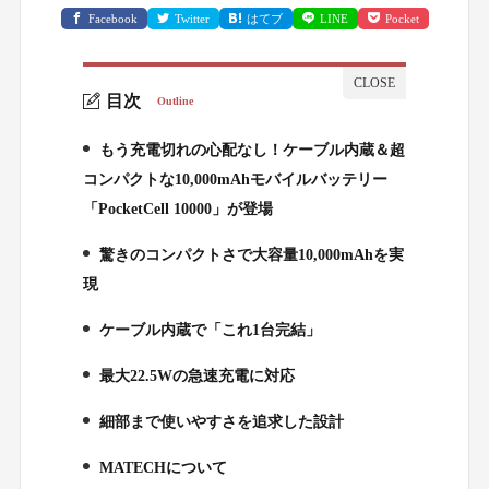
Facebook
Twitter
はてブ
LINE
Pocket
目次
Outline
もう充電切れの心配なし！ケーブル内蔵＆超
1.
コンパクトな10,000mAhモバイルバッテリー
「PocketCell 10000」が登場
驚きのコンパクトさで大容量10,000mAhを実
2.
現
ケーブル内蔵で「これ1台完結」
3.
最大22.5Wの急速充電に対応
4.
細部まで使いやすさを追求した設計
5.
MATECHについて
6.