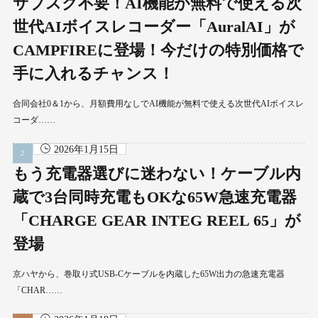
サブスク不要！AI機能が無料で使える次
世代AIボイスレコーダー「AuralAI」が
CAMPFIREに登場！今だけの特別価格で
手に入れるチャンス！
合同会社0＆1から、月額費用なしでAI機能が無料で使える次世代AIボイスレ
コーダ……
2026年1月15日
もう充電器選びに迷わない！ケーブル内
蔵で3台同時充電もOKな65W急速充電器
「CHARGE GEAR INTEG REEL 65」が
登場
京ハヤから、巻取り式USB-Cケーブルを内蔵した65W出力の急速充電器
「CHAR……