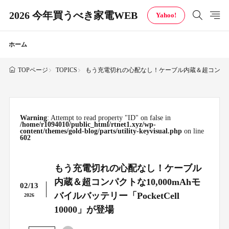
2026 今年買うべき家電WEB
Yahoo!
ホーム
TOPICS
もう充電切れの心配なし！ケーブル内蔵＆超コンパクトな10,
TOPページ
Warning
: Attempt to read property "ID" on false in
/home/r1094010/public_html/rtnet1.xyz/wp-
content/themes/gold-blog/parts/utility-keyvisual.php
on line
602
もう充電切れの心配なし！ケーブル
内蔵＆超コンパクトな10,000mAhモ
02/13
バイルバッテリー「PocketCell
2026
10000」が登場