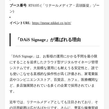
ブース番号
: RT6105 (「リテールメディア・店頭販促」ゾー
ン)
イベントURL
:
https://messe.nikkei.co.jp/rt/
「DAiS Signage」が選ばれる理由
「DAiS Signage」は、お客様の運用にかかる手間を最小限
にすることを追求したクラウド型デジタルサイネージ管理
システムです。大規模な運用にも耐えうる安定性と、誰で
も使いこなせる直感的な操作性が高く評価され、家電量販
店やコンビニエンスストア、百貨店、カフェ、医療機関な
ど、多店舗展開されている多くの企業で採用されていま
す。
近年では、リテールメディアとしても注目されており、そ
の活用範囲は広がるばかりです。さらに、豊富な稼働実績