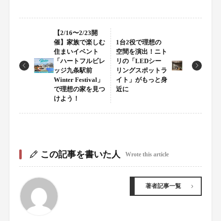
【2/16〜2/23開
催】家族で楽しむ
1台2役で理想の
住まいイベント
空間を演出！ニト
「ハートフルビレ
リの「LEDシー
ッジ九条駅前
リングスポットラ
Winter Festival」
イト」がもっと身
で理想の家を見つ
近に
けよう！
この記事を書いた人
Wrote this article
著者記事一覧