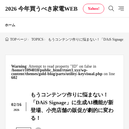
2026 今年買うべき家電WEB
Yahoo!
ホーム
TOPICS
もうコンテンツ作りに悩まない！「DAiS Signa
TOPページ
Warning
: Attempt to read property "ID" on false in
/home/r1094010/public_html/rtnet1.xyz/wp-
content/themes/gold-blog/parts/utility-keyvisual.php
on line
602
もうコンテンツ作りに悩まない！
「DAiS Signage」に生成AI機能が新
02/16
登場、小売店舗の販促が劇的に変わ
2026
る！