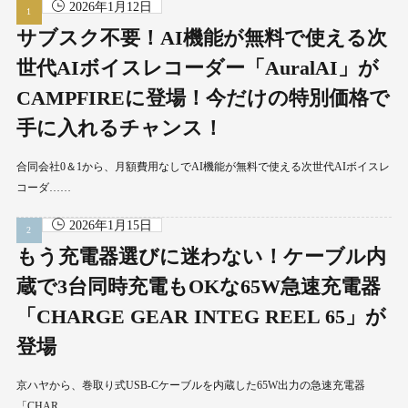
2026年1月12日
サブスク不要！AI機能が無料で使える次
世代AIボイスレコーダー「AuralAI」が
CAMPFIREに登場！今だけの特別価格で
手に入れるチャンス！
合同会社0＆1から、月額費用なしでAI機能が無料で使える次世代AIボイスレ
コーダ……
2026年1月15日
もう充電器選びに迷わない！ケーブル内
蔵で3台同時充電もOKな65W急速充電器
「CHARGE GEAR INTEG REEL 65」が
登場
京ハヤから、巻取り式USB-Cケーブルを内蔵した65W出力の急速充電器
「CHAR……