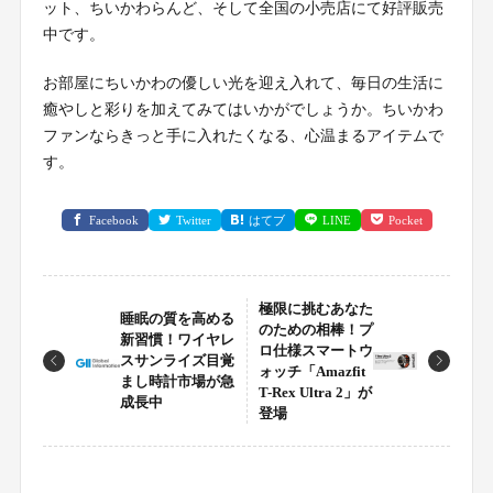
ット、ちいかわらんど、そして全国の小売店にて好評販売
中です。
お部屋にちいかわの優しい光を迎え入れて、毎日の生活に
癒やしと彩りを加えてみてはいかがでしょうか。ちいかわ
ファンならきっと手に入れたくなる、心温まるアイテムで
す。
Facebook
Twitter
はてブ
LINE
Pocket
極限に挑むあなた
睡眠の質を高める
のための相棒！プ
新習慣！ワイヤレ
ロ仕様スマートウ
スサンライズ目覚
ォッチ「Amazfit
まし時計市場が急
T-Rex Ultra 2」が
成長中
登場