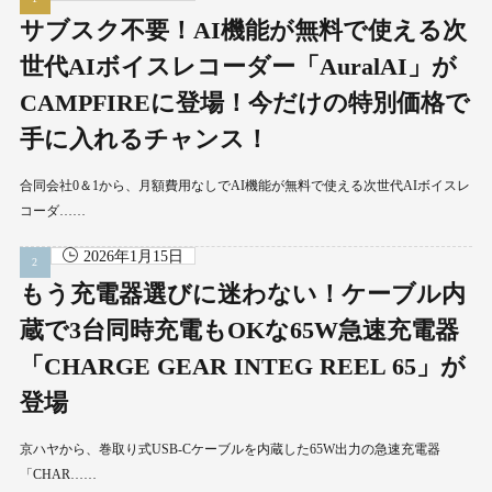
サブスク不要！AI機能が無料で使える次
世代AIボイスレコーダー「AuralAI」が
CAMPFIREに登場！今だけの特別価格で
手に入れるチャンス！
合同会社0＆1から、月額費用なしでAI機能が無料で使える次世代AIボイスレ
コーダ……
2026年1月15日
もう充電器選びに迷わない！ケーブル内
蔵で3台同時充電もOKな65W急速充電器
「CHARGE GEAR INTEG REEL 65」が
登場
京ハヤから、巻取り式USB-Cケーブルを内蔵した65W出力の急速充電器
「CHAR……