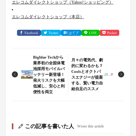
エレコムダイレクトショップ（Yahoo!ショッピング）
エレコムダイレクトショップ（本店）
Facebook
Twitter
はてブ
LINE
Pocket
Bigblue Techから
月々の電気代、劇
業界初の全固体電
的に変わるかも？
池採用モバイルバ
Coolsとオクトパ
ッテリー新登場！
スエナジーが提案
発火リスクを大幅
する、賢い電力自
低減し、安心と利
給自足のススメ
便性を両立
この記事を書いた人
Wrote this article