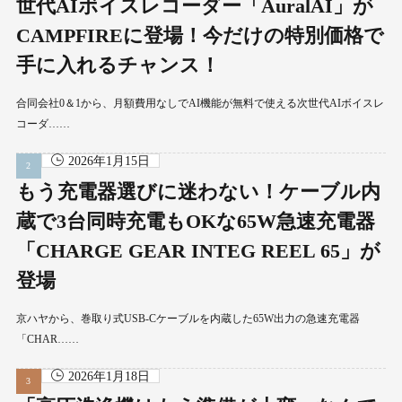
世代AIボイスレコーダー「AuralAI」が
CAMPFIREに登場！今だけの特別価格で
手に入れるチャンス！
合同会社0＆1から、月額費用なしでAI機能が無料で使える次世代AIボイスレ
コーダ……
2026年1月15日
もう充電器選びに迷わない！ケーブル内
蔵で3台同時充電もOKな65W急速充電器
「CHARGE GEAR INTEG REEL 65」が
登場
京ハヤから、巻取り式USB-Cケーブルを内蔵した65W出力の急速充電器
「CHAR……
2026年1月18日