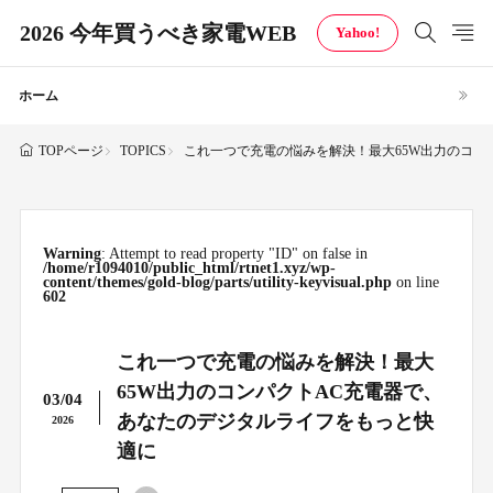
2026 今年買うべき家電WEB
Yahoo!
ホーム
TOPICS
これ一つで充電の悩みを解決！最大65W出力のコン
TOPページ
Warning
: Attempt to read property "ID" on false in
/home/r1094010/public_html/rtnet1.xyz/wp-
content/themes/gold-blog/parts/utility-keyvisual.php
on line
602
これ一つで充電の悩みを解決！最大
65W出力のコンパクトAC充電器で、
03/04
あなたのデジタルライフをもっと快
2026
適に