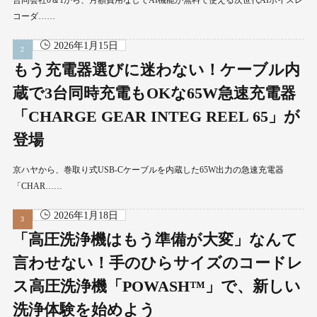
合同会社0＆1から、月額費用なしでAI機能が無料で使える次世代AIボイスレ
コーダ……
2026年1月15日
もう充電器選びに迷わない！ケーブル内
蔵で3台同時充電もOKな65W急速充電器
「CHARGE GEAR INTEG REEL 65」が
登場
京ハヤから、巻取り式USB-Cケーブルを内蔵した65W出力の急速充電器
「CHAR……
2026年1月18日
「高圧洗浄機はもう準備が大変」なんて
言わせない！手のひらサイズのコードレ
ス高圧洗浄機「POWASH™」で、新しい
洗浄体験を始めよう