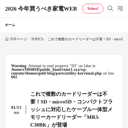
2026 今年買うべき家電WEB
Yahoo!
ホーム
TOPICS
これで複数のカードリーダーは不要！SD・microS
TOPページ
Warning
: Attempt to read property "ID" on false in
/home/r1094010/public_html/rtnet1.xyz/wp-
content/themes/gold-blog/parts/utility-keyvisual.php
on line
602
これで複数のカードリーダーは不
要！SD・microSD・コンパクトフラ
01/13
ッシュに対応したケーブル一体型メ
2026
モリーカードリーダー「MR3-
C30BK」が登場