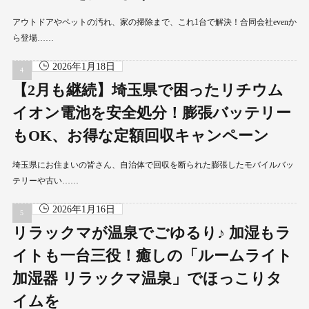
アウトドアやペットの汚れ、家の掃除まで、これ1台で解決！合同会社evenか
ら登場……
2026年1月18日
【2月も継続】埼玉県で困ったリチウム
イオン電池を安全処分！膨張バッテリー
もOK、お得な定額回収キャンペーン
埼玉県にお住まいの皆さん、自治体で回収を断られた膨張したモバイルバッ
テリーや古い……
2026年1月16日
リラックマが温泉でごゆるり♪ 加湿もラ
イトも一台三役！癒しの「ルームライト
加湿器 リラックマ温泉」でほっこりタ
イムを