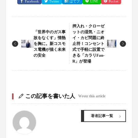
Facebook
Twitter
はてブ
LINE
Pocket
押入れ・クローゼ
「世界中のガス事
ットの湿気・ニオ
故をなくす」情熱
イ・カビ問題に終
を胸に。新コスモ
止符！コンセント
ス電機が描く未来
式で手軽に設置で
の安全
きる「カラリFan-
R」が登場
この記事を書いた人
Wrote this article
著者記事一覧