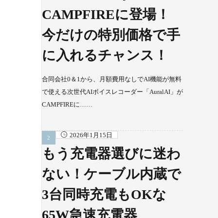
CAMPFIREに登場！
今だけの特別価格で手
に入れるチャンス！
合同会社0＆1から、月額費用なしでAI機能が無料
で使える次世代AIボイスレコーダー「AuralAI」が
CAMPFIREに……
2026年1月15日
もう充電器選びに迷わ
ない！ケーブル内蔵で
3台同時充電もOKな
65W急速充電器