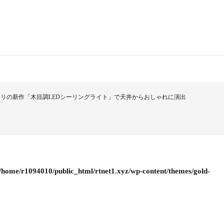
リの新作「木目調LEDシーリングライト」で天井からおしゃれに演出
/home/r1094010/public_html/rtnet1.xyz/wp-content/themes/gold-