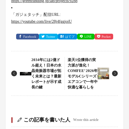
https://greenfunding.jp/lab/projects/9288
「ガジェタッチ」配信URL:
https://youtube.com/live/28j4fggjoiU
Facebook
Twitter
はてブ
LINE
Pocket
2034年には2億ド
楽天1位獲得の実
ル超え！日本の水
力派が進化！
晶発振器市場が拓
COMFEE’ 2026年
く未来とは？最新
モデルCシリーズ
レポートが示す成
エアコンで一年中
長の鍵
快適な暮らしを
この記事を書いた人
Wrote this article