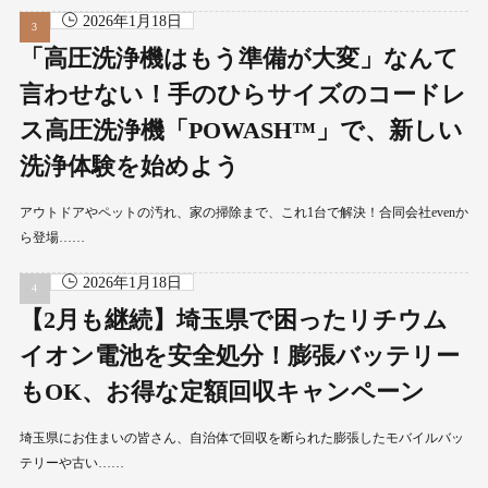
2026年1月18日
「高圧洗浄機はもう準備が大変」なんて
言わせない！手のひらサイズのコードレ
ス高圧洗浄機「POWASH™」で、新しい
洗浄体験を始めよう
アウトドアやペットの汚れ、家の掃除まで、これ1台で解決！合同会社evenか
ら登場……
2026年1月18日
【2月も継続】埼玉県で困ったリチウム
イオン電池を安全処分！膨張バッテリー
もOK、お得な定額回収キャンペーン
埼玉県にお住まいの皆さん、自治体で回収を断られた膨張したモバイルバッ
テリーや古い……