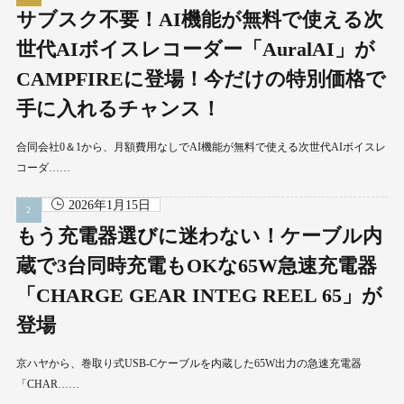
サブスク不要！AI機能が無料で使える次
世代AIボイスレコーダー「AuralAI」が
CAMPFIREに登場！今だけの特別価格で
手に入れるチャンス！
合同会社0＆1から、月額費用なしでAI機能が無料で使える次世代AIボイスレ
コーダ……
2026年1月15日
もう充電器選びに迷わない！ケーブル内
蔵で3台同時充電もOKな65W急速充電器
「CHARGE GEAR INTEG REEL 65」が
登場
京ハヤから、巻取り式USB-Cケーブルを内蔵した65W出力の急速充電器
「CHAR……