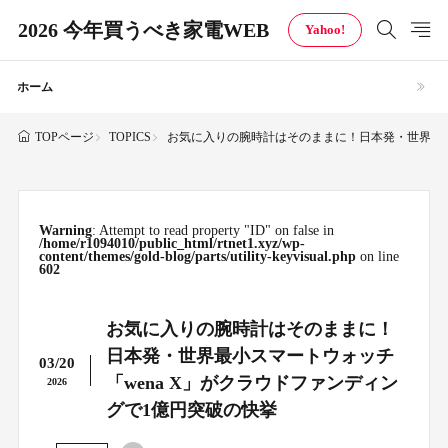
2026 今年買うべき家電WEB
Yahoo!
ホーム
TOPICS
お気に入りの腕時計はそのままに！日本発・世界最小
TOPページ
Warning
: Attempt to read property "ID" on false in
/home/r1094010/public_html/rtnet1.xyz/wp-
content/themes/gold-blog/parts/utility-keyvisual.php
on line
602
お気に入りの腕時計はそのままに！
日本発・世界最小スマートウォッチ
03/20
「wena X」がクラウドファンディン
2026
グで1億円突破の快挙