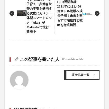
LED照明市場、
子育て・共働き世
2031年には1,450
帯の不安を解消す
億米ドル規模へ成
る次世代カメラ一
長予測！未来を照
体型スマートロッ
らす市場動向と戦
ク『Aku』が
略を徹底解説
Makuakeで先行
販売中
この記事を書いた人
Wrote this article
著者記事一覧