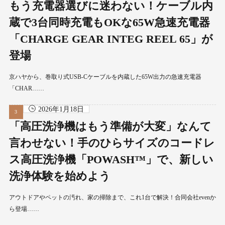
もう充電器選びに迷わない！ケーブル内
蔵で3台同時充電もOKな65W急速充電器
「CHARGE GEAR INTEG REEL 65」が
登場
京ハヤから、巻取り式USB-Cケーブルを内蔵した65W出力の急速充電器
「CHAR……
2026年1月18日
「高圧洗浄機はもう準備が大変」なんて
言わせない！手のひらサイズのコードレ
ス高圧洗浄機「POWASH™」で、新しい
洗浄体験を始めよう
アウトドアやペットの汚れ、家の掃除まで、これ1台で解決！合同会社evenか
ら登場……