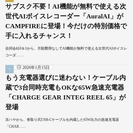
サブスク不要！AI機能が無料で使える次
世代AIボイスレコーダー「AuralAI」が
CAMPFIREに登場！今だけの特別価格で
手に入れるチャンス！
合同会社0＆1から、月額費用なしでAI機能が無料で使える次世代AIボイスレ
コーダ……
2026年1月15日
もう充電器選びに迷わない！ケーブル内
蔵で3台同時充電もOKな65W急速充電器
「CHARGE GEAR INTEG REEL 65」が
登場
京ハヤから、巻取り式USB-Cケーブルを内蔵した65W出力の急速充電器
「CHAR……