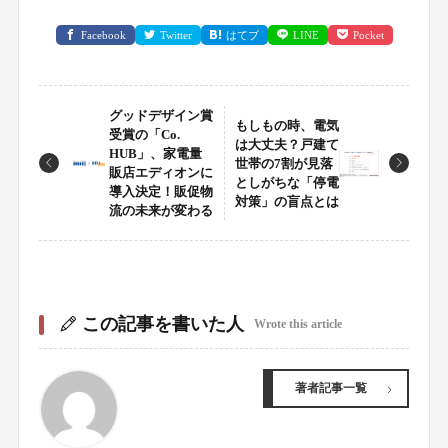
Facebook
Twitter
はてブ
LINE
Pocket
グッドデザイン賞
もしもの時、電気
受賞の「Co.
は大丈夫？戸建て
HUB」、家電量
世帯の7割が見落
販店エディオンに
としがちな「停電
導入決定！販促物
対策」の盲点とは
流の未来が変わる
この記事を書いた人
Wrote this article
著者記事一覧