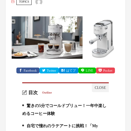
TOPICS
Facebook
Twitter
はてブ
LINE
Pocket
目次
Outline
驚きの5分でコールドブリュー！一年中楽し
1.
めるコーヒー体験
自宅で憧れのラテアートに挑戦！「My
2.