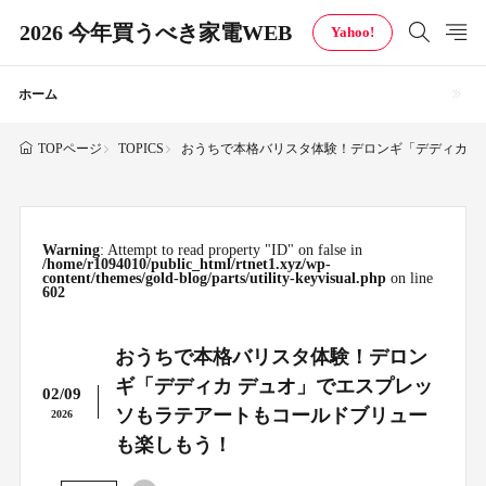
2026 今年買うべき家電WEB
Yahoo!
ホーム
TOPICS
おうちで本格バリスタ体験！デロンギ「デディカ 
TOPページ
Warning
: Attempt to read property "ID" on false in
/home/r1094010/public_html/rtnet1.xyz/wp-
content/themes/gold-blog/parts/utility-keyvisual.php
on line
602
おうちで本格バリスタ体験！デロン
ギ「デディカ デュオ」でエスプレッ
02/09
ソもラテアートもコールドブリュー
2026
も楽しもう！