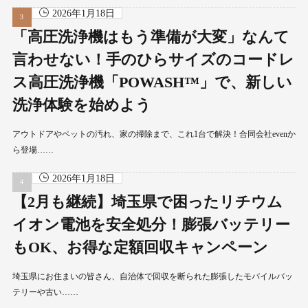
2026年1月18日
「高圧洗浄機はもう準備が大変」なんて
言わせない！手のひらサイズのコードレ
ス高圧洗浄機「POWASH™」で、新しい
洗浄体験を始めよう
アウトドアやペットの汚れ、家の掃除まで、これ1台で解決！合同会社evenか
ら登場……
2026年1月18日
【2月も継続】埼玉県で困ったリチウム
イオン電池を安全処分！膨張バッテリー
もOK、お得な定額回収キャンペーン
埼玉県にお住まいの皆さん、自治体で回収を断られた膨張したモバイルバッ
テリーや古い……