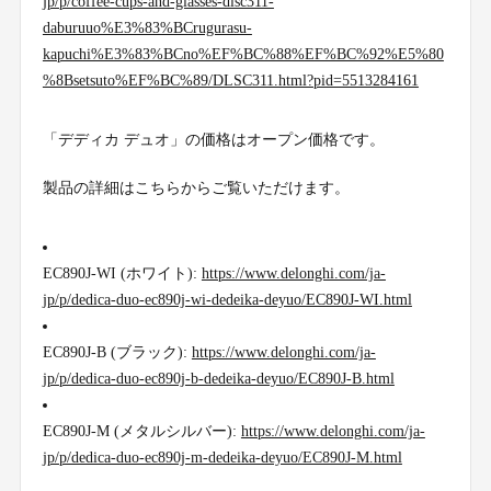
jp/p/coffee-cups-and-glasses-dlsc311-
daburuuo%E3%83%BCrugurasu-
kapuchi%E3%83%BCno%EF%BC%88%EF%BC%92%E5%80
%8Bsetsuto%EF%BC%89/DLSC311.html?pid=5513284161
「デディカ デュオ」の価格はオープン価格です。
製品の詳細はこちらからご覧いただけます。
EC890J-WI (ホワイト):
https://www.delonghi.com/ja-
jp/p/dedica-duo-ec890j-wi-dedeika-deyuo/EC890J-WI.html
EC890J-B (ブラック):
https://www.delonghi.com/ja-
jp/p/dedica-duo-ec890j-b-dedeika-deyuo/EC890J-B.html
EC890J-M (メタルシルバー):
https://www.delonghi.com/ja-
jp/p/dedica-duo-ec890j-m-dedeika-deyuo/EC890J-M.html