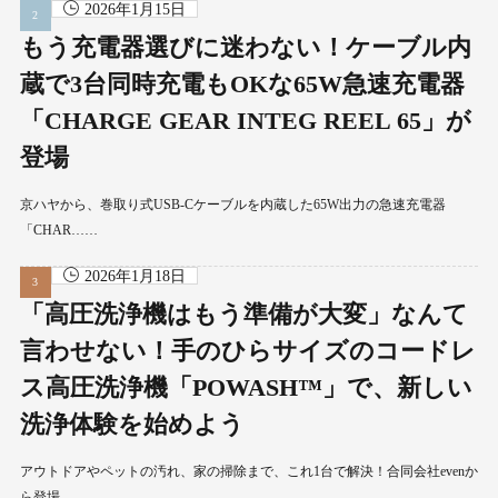
2026年1月15日
もう充電器選びに迷わない！ケーブル内
蔵で3台同時充電もOKな65W急速充電器
「CHARGE GEAR INTEG REEL 65」が
登場
京ハヤから、巻取り式USB-Cケーブルを内蔵した65W出力の急速充電器
「CHAR……
2026年1月18日
「高圧洗浄機はもう準備が大変」なんて
言わせない！手のひらサイズのコードレ
ス高圧洗浄機「POWASH™」で、新しい
洗浄体験を始めよう
アウトドアやペットの汚れ、家の掃除まで、これ1台で解決！合同会社evenか
ら登場……