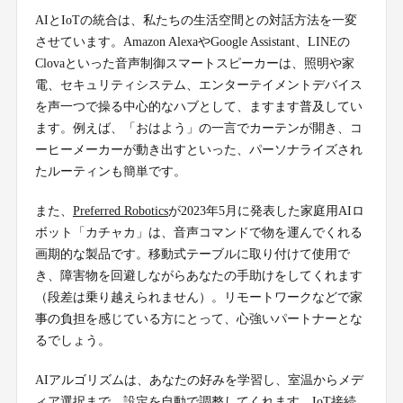
AIとIoTの統合は、私たちの生活空間との対話方法を一変
させています。Amazon AlexaやGoogle Assistant、LINEの
Clovaといった音声制御スマートスピーカーは、照明や家
電、セキュリティシステム、エンターテイメントデバイス
を声一つで操る中心的なハブとして、ますます普及してい
ます。例えば、「おはよう」の一言でカーテンが開き、コ
ーヒーメーカーが動き出すといった、パーソナライズされ
たルーティンも簡単です。
また、
Preferred Robotics
が2023年5月に発表した家庭用AIロ
ボット「カチャカ」は、音声コマンドで物を運んでくれる
画期的な製品です。移動式テーブルに取り付けて使用で
き、障害物を回避しながらあなたの手助けをしてくれます
（段差は乗り越えられません）。リモートワークなどで家
事の負担を感じている方にとって、心強いパートナーとな
るでしょう。
AIアルゴリズムは、あなたの好みを学習し、室温からメデ
ィア選択まで、設定を自動で調整してくれます。IoT接続