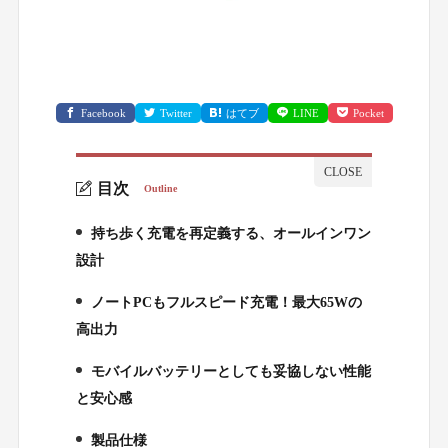
Facebook
Twitter
はてブ
LINE
Pocket
目次
Outline
持ち歩く充電を再定義する、オールインワン
1.
設計
ノートPCもフルスピード充電！最大65Wの
2.
高出力
モバイルバッテリーとしても妥協しない性能
3.
と安心感
製品仕様