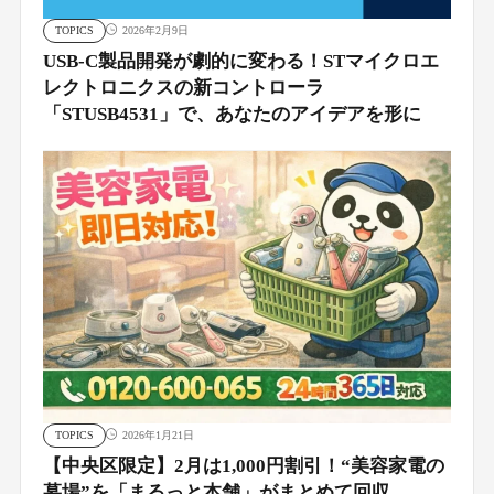
TOPICS
2026年2月9日
USB-C製品開発が劇的に変わる！STマイクロエ
レクトロニクスの新コントローラ
「STUSB4531」で、あなたのアイデアを形に
TOPICS
2026年1月21日
【中央区限定】2月は1,000円割引！“美容家電の
墓場”を「まるっと本舗」がまとめて回収