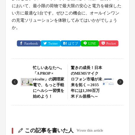
において、最小限の荷物で最大限の安心と電力を確保した
い方に最適な1台です。ぜひこの機会に、オールインワン
の充電ソリューションを体験してみてはいかがでしょう
か。
Facebook
Twitter
はてブ
LINE
Pocket
忙しいあなたへ。
驚きの成長！日本
「A PROP ×
のMEMSマイク
récolte」の調理家
ロフォン市場が未
電で、もっと手軽
来を拓く～2035
にヘルシー習慣を
年には1,390百万
始めよう！
米ドル規模へ～
この記事を書いた人
Wrote this article