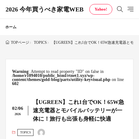
2026 今年買うべき家電WEB
Yahoo!
ホーム
TOPICS
【UGREEN】これ1台でOK！65W急速充電器と
TOPページ
Warning
: Attempt to read property "ID" on false in
/home/r1094010/public_html/rtnet1.xyz/wp-
content/themes/gold-blog/parts/utility-keyvisual.php
on line
602
【UGREEN】これ1台でOK！65W急
02/06
速充電器とモバイルバッテリーが一
2026
体に！旅行も出張も身軽に快適
TOPICS