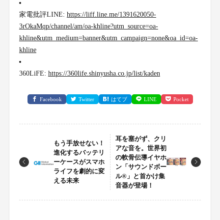
家電批評LINE:
https://liff.line.me/1391620050-
3rOkaMqp/channel/am/oa-khline?utm_source=oa-
khline&utm_medium=banner&utm_campaign=none&oa_id=oa-
khline
360LiFE:
https://360life.shinyusha.co.jp/list/kaden
Facebook
Twitter
はてブ
LINE
Pocket
耳を塞がず、クリ
もう手放せない！
アな音を。世界初
進化するバッテリ
の軟骨伝導イヤホ
ーケースがスマホ
ン「サウンドボー
ライフを劇的に変
ル®」と首かけ集
える未来
音器が登場！