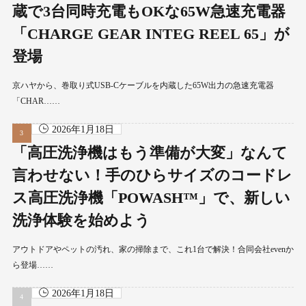
蔵で3台同時充電もOKな65W急速充電器
「CHARGE GEAR INTEG REEL 65」が
登場
京ハヤから、巻取り式USB-Cケーブルを内蔵した65W出力の急速充電器
「CHAR……
2026年1月18日
「高圧洗浄機はもう準備が大変」なんて
言わせない！手のひらサイズのコードレ
ス高圧洗浄機「POWASH™」で、新しい
洗浄体験を始めよう
アウトドアやペットの汚れ、家の掃除まで、これ1台で解決！合同会社evenか
ら登場……
2026年1月18日