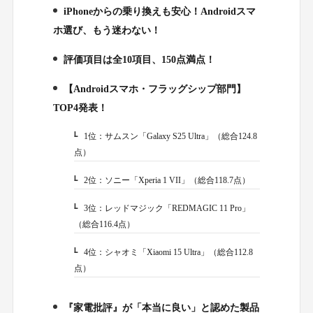
iPhoneからの乗り換えも安心！Androidスマ
1.
ホ選び、もう迷わない！
評価項目は全10項目、150点満点！
2.
【Androidスマホ・フラッグシップ部門】
3.
TOP4発表！
1位：サムスン「Galaxy S25 Ultra」（総合124.8
3-1.
点）
2位：ソニー「Xperia 1 VII」（総合118.7点）
3-2.
3位：レッドマジック「REDMAGIC 11 Pro」
3-3.
（総合116.4点）
4位：シャオミ「Xiaomi 15 Ultra」（総合112.8
3-4.
点）
『家電批評』が「本当に良い」と認めた製品