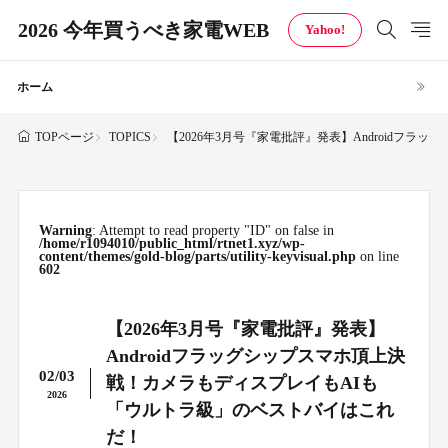
2026 今年買うべき家電WEB
Yahoo!
ホーム
TOPICS
【2026年3月号『家電批評』発表】Android
TOPページ
Warning
: Attempt to read property "ID" on false in
/home/r1094010/public_html/rtnet1.xyz/wp-
content/themes/gold-blog/parts/utility-keyvisual.php
on line
602
【2026年3月号『家電批評』発表】
Androidフラッグシップスマホ頂上決
02/03
戦！カメラもディスプレイもAIも
2026
「ウルトラ級」のベストバイはこれ
だ！