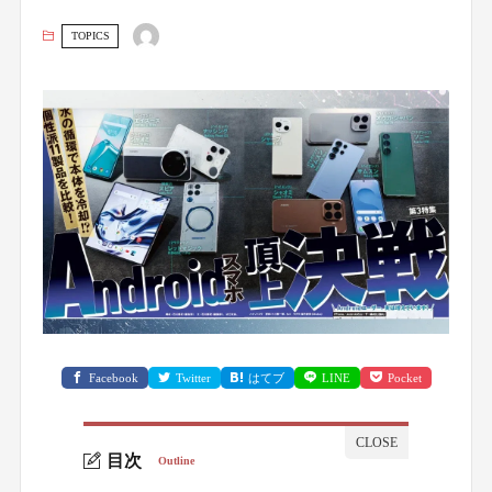
TOPICS
Facebook
Twitter
はてブ
LINE
Pocket
目次
Outline