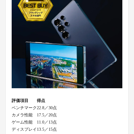
評価項目
得点
ベンチマーク
22.8／30点
カメラ性能
17.5／20点
ゲーム性能
11.0／13点
ディスプレイ
13.5／15点