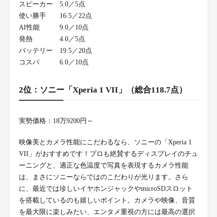
スピーカー
5.0／5点
使い勝手
16.5／22点
AI性能
9.0／10点
発熱
4.0／5点
バッテリー
19.5／20点
コスパ
6.0／10点
2位：ソニー「Xperia 1 VII」（総合118.7点）
実勢価格：18万9200円～
映像美とカメラ性能にこだわるなら、ソニーの「Xperia 1
VII」がおすすめです！プロも絶賛するディスプレイのチュ
ーニングと、適正な色温度で写真を表現するカメラ性能
は、まさにソニーならではのこだわりが光ります。さら
に、最近では珍しいイヤホンジャックやmicroSDスロット
を搭載しているのも嬉しいポイント。カメラや映像、音質
を最大限に楽しみたい、エンタメ重視の方には最高の選択