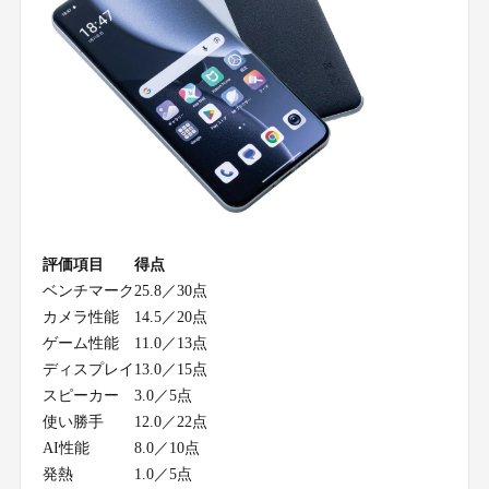
評価項目
得点
ベンチマーク
25.8／30点
カメラ性能
14.5／20点
ゲーム性能
11.0／13点
ディスプレイ
13.0／15点
スピーカー
3.0／5点
使い勝手
12.0／22点
AI性能
8.0／10点
発熱
1.0／5点