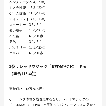
ベンチマーク
22.4／30点
カメラ性能
15.3／20点
ゲーム性能
11.5／13点
ディスプレイ
14.0／15点
スピーカー
3.5／5点
使い勝手
18.0／22点
AI性能
6.5／10点
発熱
3.0／5点
バッテリー
18.5／20点
コスパ
6.0／10点
3位：レッドマジック「REDMAGIC 11 Pro」
（総合116.4点）
実勢価格：15万7800円～
ゲーミング体験を最優先するなら、レッドマジックの
「REDMAGIC 11 Pro」が圧倒的なパフォーマンスを見せて