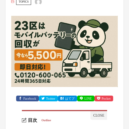
TOPICS
Facebook
Twitter
はてブ
LINE
Pocket
目次
Outline