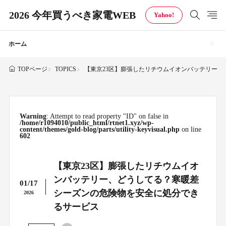
2026 今年買うべき家電WEB
Yahoo!
ホーム
TOPICS
【東京23区】膨張したリチウムイオンバッテリー
TOPページ
Warning
: Attempt to read property "ID" on false in
/home/r1094010/public_html/rtnet1.xyz/wp-
content/themes/gold-blog/parts/utility-keyvisual.php
on line
602
【東京23区】膨張したリチウムイオ
ンバッテリー、どうしてる？寒暖差
01/17
シーズンの危険物を安全に処分でき
2026
るサービス