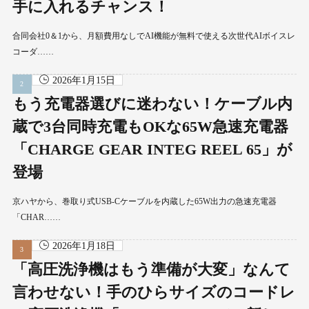
手に入れるチャンス！
合同会社0＆1から、月額費用なしでAI機能が無料で使える次世代AIボイスレ
コーダ……
2026年1月15日
もう充電器選びに迷わない！ケーブル内
蔵で3台同時充電もOKな65W急速充電器
「CHARGE GEAR INTEG REEL 65」が
登場
京ハヤから、巻取り式USB-Cケーブルを内蔵した65W出力の急速充電器
「CHAR……
2026年1月18日
「高圧洗浄機はもう準備が大変」なんて
言わせない！手のひらサイズのコードレ