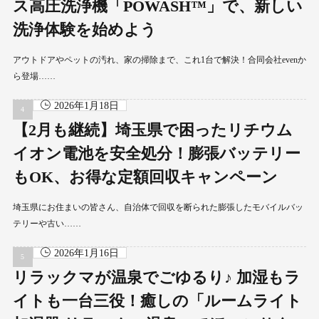
ス高圧洗浄機「POWASH™」で、新しい
洗浄体験を始めよう
アウトドアやペットの汚れ、家の掃除まで、これ1台で解決！合同会社evenか
ら登場……
2026年1月18日
【2月も継続】埼玉県で困ったリチウム
イオン電池を安全処分！膨張バッテリー
もOK、お得な定額回収キャンペーン
埼玉県にお住まいの皆さん、自治体で回収を断られた膨張したモバイルバッ
テリーや古い……
2026年1月16日
リラックマが温泉でごゆるり♪ 加湿もラ
イトも一台三役！癒しの「ルームライト