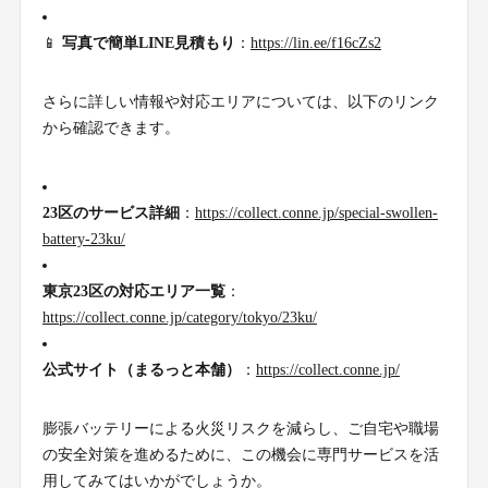
📱
写真で簡単LINE見積もり
：
https://lin.ee/f16cZs2
さらに詳しい情報や対応エリアについては、以下のリンク
から確認できます。
23区のサービス詳細
：
https://collect.conne.jp/special-swollen-
battery-23ku/
東京23区の対応エリア一覧
：
https://collect.conne.jp/category/tokyo/23ku/
公式サイト（まるっと本舗）
：
https://collect.conne.jp/
膨張バッテリーによる火災リスクを減らし、ご自宅や職場
の安全対策を進めるために、この機会に専門サービスを活
用してみてはいかがでしょうか。