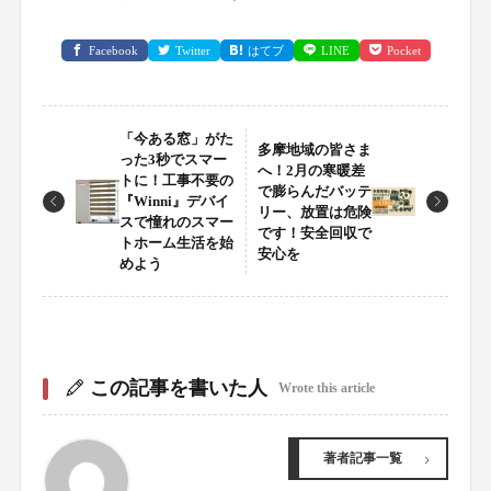
Facebook
Twitter
はてブ
LINE
Pocket
「今ある窓」がた
多摩地域の皆さま
った3秒でスマー
へ！2月の寒暖差
トに！工事不要の
で膨らんだバッテ
『Winni』デバイ
リー、放置は危険
スで憧れのスマー
です！安全回収で
トホーム生活を始
安心を
めよう
この記事を書いた人
Wrote this article
著者記事一覧