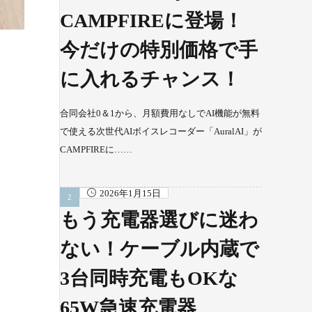
CAMPFIREに登場！
今だけの特別価格で手
に入れるチャンス！
合同会社0＆1から、月額費用なしでAI機能が無料
で使える次世代AIボイスレコーダー「AuralAI」が
CAMPFIREに……
2026年1月15日
もう充電器選びに迷わ
ない！ケーブル内蔵で
3台同時充電もOKな
65W急速充電器