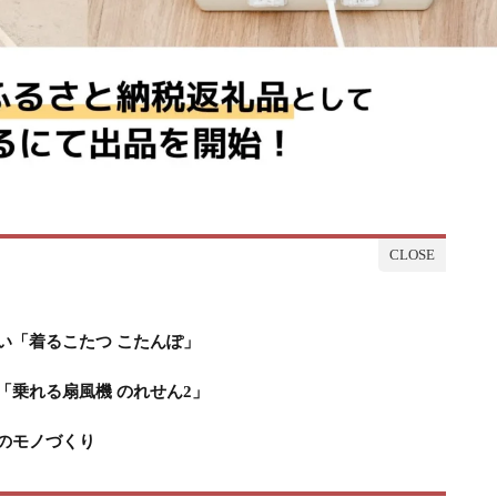
い「着るこたつ こたんぽ」
乗れる扇風機 のれせん2」
のモノづくり