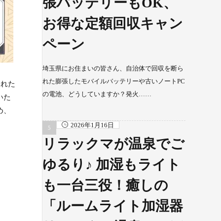
張バッテリーもOK、
お得な定額回収キャン
ペーン
埼玉県にお住まいの皆さん、自治体で回収を断ら
れた膨張したモバイルバッテリーや古いノートPC
された
の電池、どうしていますか？発火……
いた
め、
2026年1月16日
リラックマが温泉でご
ゆるり♪ 加湿もライト
も一台三役！癒しの
「ルームライト加湿器