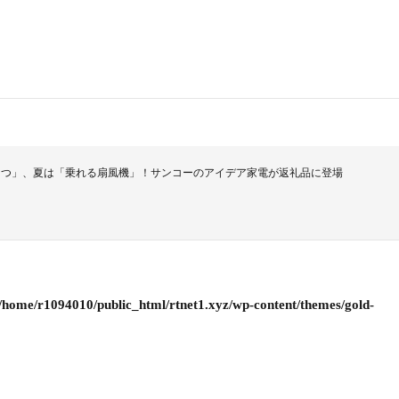
たつ」、夏は「乗れる扇風機」！サンコーのアイデア家電が返礼品に登場
/home/r1094010/public_html/rtnet1.xyz/wp-content/themes/gold-