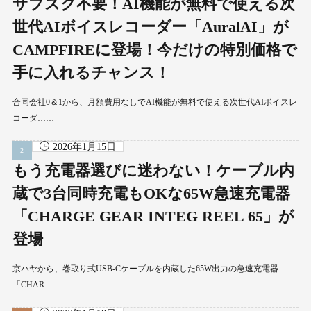
サブスク不要！AI機能が無料で使える次
世代AIボイスレコーダー「AuralAI」が
CAMPFIREに登場！今だけの特別価格で
手に入れるチャンス！
合同会社0＆1から、月額費用なしでAI機能が無料で使える次世代AIボイスレ
コーダ……
2026年1月15日
もう充電器選びに迷わない！ケーブル内
蔵で3台同時充電もOKな65W急速充電器
「CHARGE GEAR INTEG REEL 65」が
登場
京ハヤから、巻取り式USB-Cケーブルを内蔵した65W出力の急速充電器
「CHAR……