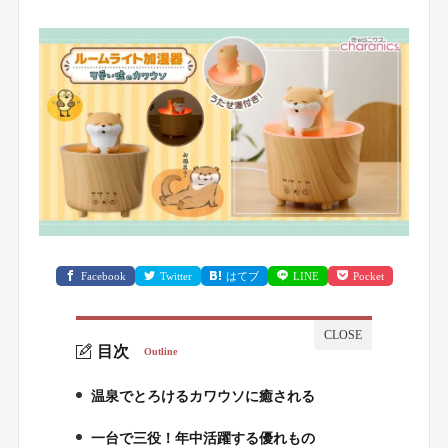
Facebook
Twitter
はてブ
LINE
Pocket
目次
Outline
温泉でとろけるカワウソに癒される
1.
一台で三役！年中活躍する優れもの
2.