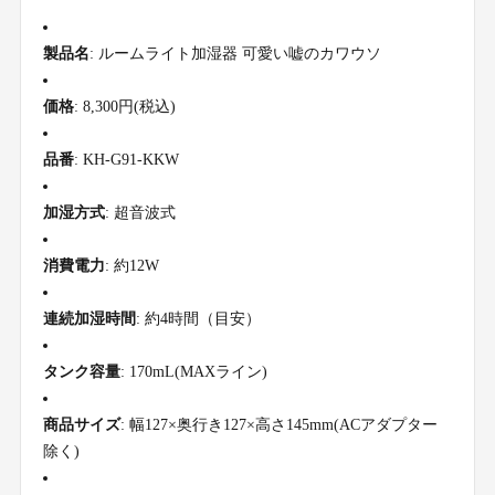
製品名
: ルームライト加湿器 可愛い嘘のカワウソ
価格
: 8,300円(税込)
品番
: KH-G91-KKW
加湿方式
: 超音波式
消費電力
: 約12W
連続加湿時間
: 約4時間（目安）
タンク容量
: 170mL(MAXライン)
商品サイズ
: 幅127×奥行き127×高さ145mm(ACアダプター
除く)