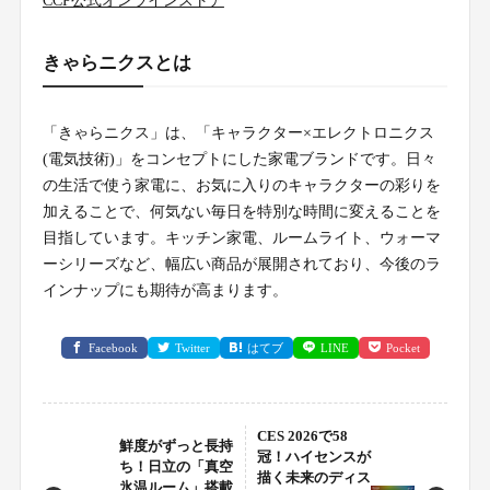
CCP公式オンラインストア
きゃらニクスとは
「きゃらニクス」は、「キャラクター×エレクトロニクス
(電気技術)」をコンセプトにした家電ブランドです。日々
の生活で使う家電に、お気に入りのキャラクターの彩りを
加えることで、何気ない毎日を特別な時間に変えることを
目指しています。キッチン家電、ルームライト、ウォーマ
ーシリーズなど、幅広い商品が展開されており、今後のラ
インナップにも期待が高まります。
Facebook
Twitter
はてブ
LINE
Pocket
CES 2026で58
鮮度がずっと長持
冠！ハイセンスが
ち！日立の「真空
描く未来のディス
氷温ルーム」搭載