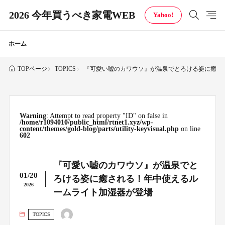
2026 今年買うべき家電WEB
Yahoo!
ホーム
TOPICS
『可愛い嘘のカワウソ』が温泉でとろける姿に癒さ
TOPページ
Warning
: Attempt to read property "ID" on false in
/home/r1094010/public_html/rtnet1.xyz/wp-
content/themes/gold-blog/parts/utility-keyvisual.php
on line
602
『可愛い嘘のカワウソ』が温泉でと
01/20
ろける姿に癒される！年中使えるル
2026
ームライト加湿器が登場
TOPICS