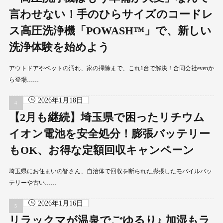
言わせない！手のひらサイズのコードレ
ス高圧洗浄機「POWASH™」で、新しい
洗浄体験を始めよう
アウトドアやペットの汚れ、家の掃除まで、これ1台で解決！合同会社evenか
ら登場……
2026年1月18日
【2月も継続】埼玉県で困ったリチウム
イオン電池を安全処分！膨張バッテリー
もOK、お得な定額回収キャンペーン
埼玉県にお住まいの皆さん、自治体で回収を断られた膨張したモバイルバッ
テリーや古い……
2026年1月16日
リラックマが温泉でごゆるり♪ 加湿もラ