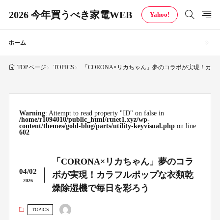
2026 今年買うべき家電WEB
Yahoo!
ホーム
TOPICS
「CORONA×リカちゃん」夢のコラボが実現！カ
TOPページ
Warning
: Attempt to read property "ID" on false in
/home/r1094010/public_html/rtnet1.xyz/wp-
content/themes/gold-blog/parts/utility-keyvisual.php
on line
602
「CORONA×リカちゃん」夢のコラ
04/02
ボが実現！カラフルポップな衣類乾
2026
燥除湿機で毎日を彩ろう
TOPICS