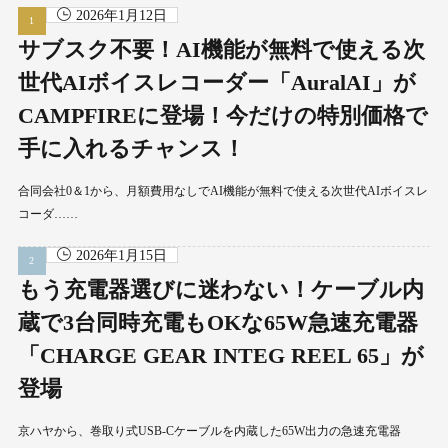
2026年1月12日
サブスク不要！AI機能が無料で使える次
世代AIボイスレコーダー「AuralAI」が
CAMPFIREに登場！今だけの特別価格で
手に入れるチャンス！
合同会社0＆1から、月額費用なしでAI機能が無料で使える次世代AIボイスレ
コーダ……
2026年1月15日
もう充電器選びに迷わない！ケーブル内
蔵で3台同時充電もOKな65W急速充電器
「CHARGE GEAR INTEG REEL 65」が
登場
京ハヤから、巻取り式USB-Cケーブルを内蔵した65W出力の急速充電器