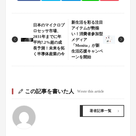
新生活を彩る注目
日本のマイクロプ
アイテムが勢揃
ロセッサ市場、
い！消費者参加型
2031年までに年
メディア
平均7.2%超の成
「Monita」が新
長予測！未来を拓
生活応援キャンペ
く半導体産業の今
ーンを開始
この記事を書いた人
Wrote this article
著者記事一覧