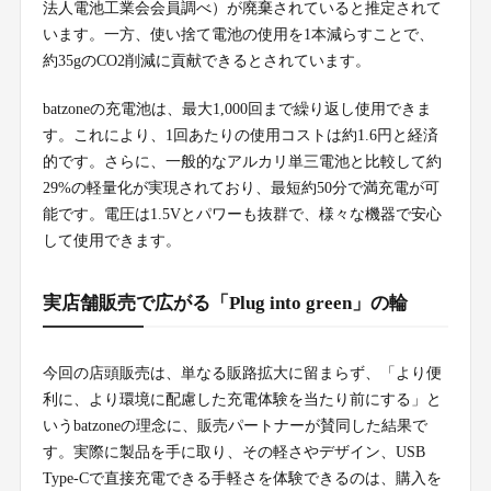
法人電池工業会会員調べ）が廃棄されていると推定されて
います。一方、使い捨て電池の使用を1本減らすことで、
約35gのCO2削減に貢献できるとされています。
batzoneの充電池は、最大1,000回まで繰り返し使用できま
す。これにより、1回あたりの使用コストは約1.6円と経済
的です。さらに、一般的なアルカリ単三電池と比較して約
29%の軽量化が実現されており、最短約50分で満充電が可
能です。電圧は1.5Vとパワーも抜群で、様々な機器で安心
して使用できます。
実店舗販売で広がる「Plug into green」の輪
今回の店頭販売は、単なる販路拡大に留まらず、「より便
利に、より環境に配慮した充電体験を当たり前にする」と
いうbatzoneの理念に、販売パートナーが賛同した結果で
す。実際に製品を手に取り、その軽さやデザイン、USB
Type-Cで直接充電できる手軽さを体験できるのは、購入を