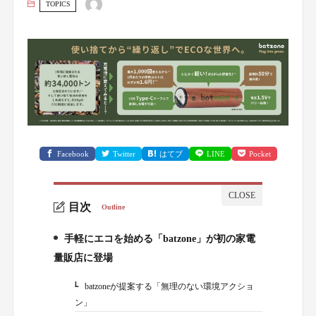
TOPICS
Facebook
Twitter
はてブ
LINE
Pocket
目次
Outline
手軽にエコを始める「batzone」が初の家電
1.
量販店に登場
batzoneが提案する「無理のない環境アクショ
1-1.
ン」