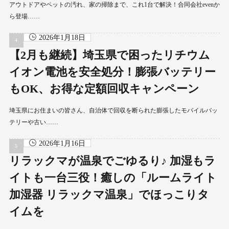
アウトドアやペットの汚れ、家の掃除まで、これ1台で解決！合同会社evenか
ら登場……
2026年1月18日
【2月も継続】埼玉県で困ったリチウム
イオン電池を安全処分！膨張バッテリー
もOK、お得な定額回収キャンペーン
埼玉県にお住まいの皆さん、自治体で回収を断られた膨張したモバイルバッ
テリーや古い……
2026年1月16日
リラックマが温泉でごゆるり♪ 加湿もラ
イトも一台三役！癒しの「ルームライト
加湿器 リラックマ温泉」でほっこりタ
イムを