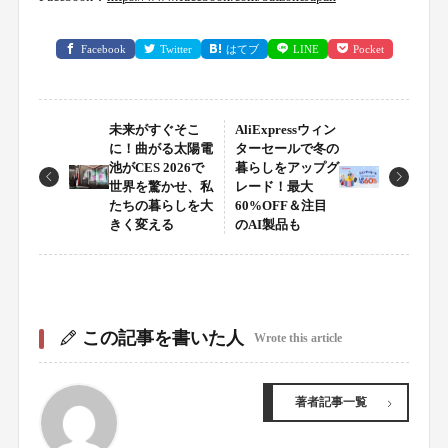
Facebook
Twitter
はてブ
LINE
Pocket
未来がすぐそこ
AliExpressウィン
に！曲がる太陽電
ターセールで冬の
池がCES 2026で
暮らしをアップグ
世界を驚かせ、私
レード！最大
たちの暮らしを大
60%OFF＆注目
きく変える
のAI製品も
この記事を書いた人
Wrote this article
著者記事一覧