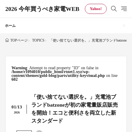
2026 今年買うべき家電WEB
Yahoo!
ホーム
TOPICS
「使い捨てない選択を。」充電池ブランドbatzon
TOPページ
Warning
: Attempt to read property "ID" on false in
/home/r1094010/public_html/rtnet1.xyz/wp-
content/themes/gold-blog/parts/utility-keyvisual.php
on line
602
「使い捨てない選択を。」充電池ブ
ランドbatzoneが初の家電量販店販売
01/13
を開始！エコと便利さを両立した新
2026
スタンダード