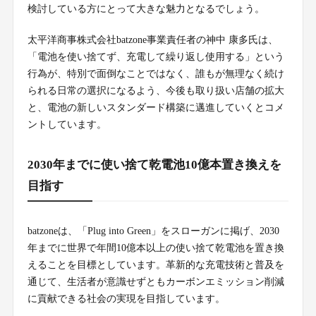
検討している方にとって大きな魅力となるでしょう。
太平洋商事株式会社batzone事業責任者の神中 康多氏は、
「電池を使い捨てず、充電して繰り返し使用する」という
行為が、特別で面倒なことではなく、誰もが無理なく続け
られる日常の選択になるよう、今後も取り扱い店舗の拡大
と、電池の新しいスタンダード構築に邁進していくとコメ
ントしています。
2030年までに使い捨て乾電池10億本置き換えを
目指す
batzoneは、「Plug into Green」をスローガンに掲げ、2030
年までに世界で年間10億本以上の使い捨て乾電池を置き換
えることを目標としています。革新的な充電技術と普及を
通じて、生活者が意識せずともカーボンエミッション削減
に貢献できる社会の実現を目指しています。