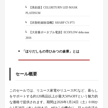
【美顔器】CELLRETURN LED MASK
2-1.
PLATINUM
【衣類乾燥除湿機】SHARP CV-P71
2-2.
【大容量ポータブル電源】ECOFLOW delta max
2-3.
2016
「ほりだしもの市ひみつの倉庫」とは
3.
セール概要
このセールでは、リユース家電やリユースPCなど、暮らし
をサポートする約120商品以上が最大50%OFFという魅力的
な価格で提供されます。期間は2026年1月24日（土）0:00か
ら1月28日（水）0:00まで。ぜひこの機会に、日々の生活を