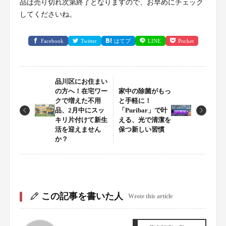
品は売り切れ次第終了となりますので、お早めにチェック
してくださいね。
Facebook
Twitter
はてブ
LINE
Pocket
品川区にお住まい
の方へ！在宅ワー
家中の除菌がもっ
クで増えた不用
と手軽に！
品、2月中にスッ
「Puribar」で叶
キリ片付けて新生
える、光で清潔を
活を迎えません
保つ新しい習慣
か？
この記事を書いた人
Wrote this article