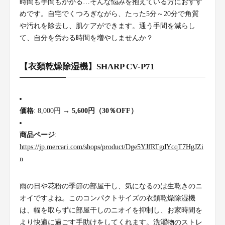
時間も手間もかかる…そんな悩みを抱えている方におすす
めです。自宅でくつろぎながら、たった5分～20分で角質
や汚れを除去し、肌ケアができます。通う手間を減らし
て、自分を労わる時間を増やしませんか？
【衣類乾燥除湿機】SHARP CV-P71
価格
: 8,000円 →
5,600円（30％OFF）
商品ページ
:
https://jp.mercari.com/shops/product/Dge5YJfRTgdYcqT7HgJZi
n
雨の日や花粉の季節の部屋干し、気になるのは生乾きのニ
オイですよね。このコンパクトサイズの衣類乾燥除湿機
は、幅を取らずに部屋干しのニオイを抑制し、お家時間を
より快適に過ごす手助けをしてくれます。洗濯物のストレ