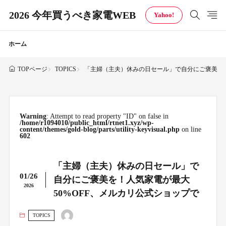
2026 今年買うべき家電WEB
Yahoo!
ホーム
TOPICS
「主婦（主夫）休みの日セール」で自分にご褒美を！
TOPページ
Warning
: Attempt to read property "ID" on false in
/home/r1094010/public_html/rtnet1.xyz/wp-
content/themes/gold-blog/parts/utility-keyvisual.php
on line
602
「主婦（主夫）休みの日セール」で
01/26
自分にご褒美を！人気家電が最大
2026
50%OFF、メルカリ公式ショップで
TOPICS