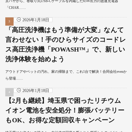
京ハヤから、巻取り式USB-Cケーブルを内蔵した65W出力の急速充電器
「CHAR……
2026年1月18日
「高圧洗浄機はもう準備が大変」なんて
言わせない！手のひらサイズのコードレ
ス高圧洗浄機「POWASH™」で、新しい
洗浄体験を始めよう
アウトドアやペットの汚れ、家の掃除まで、これ1台で解決！合同会社evenか
ら登場……
2026年1月18日
【2月も継続】埼玉県で困ったリチウム
イオン電池を安全処分！膨張バッテリー
もOK、お得な定額回収キャンペーン